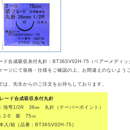
ード合成吸収糸付丸針：BT36SV02H-75（ベアーメデ
ケージにて規格・仕様をご確認の上、お間違えのないよう
では、先生からのご注文をお待ちしております。
レード合成吸収糸付丸針
強弯1/2R 36㎜ 丸針（テーパーポイント）
2-0 紫 75㎝
入/箱［品番：BT36SV02H-75］