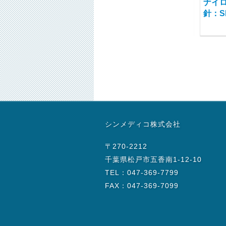
モノフィラメント合成
ナイロン糸付逆三角
ナイ
吸収糸付丸針：
針：SP17A03H-45
針：SP
T22MV04H-75
2017-09-27
2017-09-27
ナイロン糸付逆三角
ナイロン糸付逆三角
シンメディコ株式会社
針：SP13G06H-45
針：SP15G05H-45
2017-09-27
2017-09-27
〒270-2212
千葉県松戸市五香南1-12-10
TEL：047-369-7799
FAX：047-369-7099