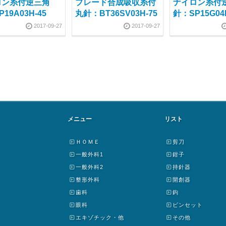
ロン糸付逆三角
ブレード合成吸収糸付
ナイロン糸付
19A03H-45
丸針：BT36SV03H-75
針：SP15G04
2017-09-27
2017-09-27
メニュー
リスト
ＨＯＭＥ
剪刀
一般外科1
鉗子
一般外科2
持針器
整形外科
開創器
歯科
鈎
眼科
ピンセット
エキゾチック・他
その他