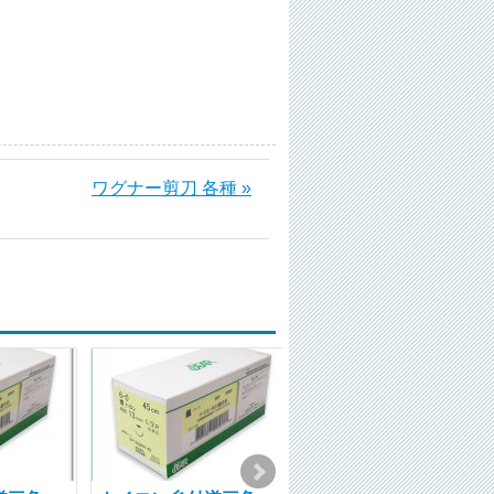
ワグナー剪刀 各種 »