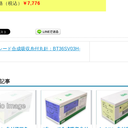
（税込）
￥7,776
ブレード合成吸収糸付丸針：BT36SV03H-
記事