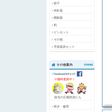
鉗子
持針器
開創器
鈎
ピンセット
その他
手術器具セット
その他案内
OTHERS
※随時更新中！
担当の広報部員たち
研ぎ・修理