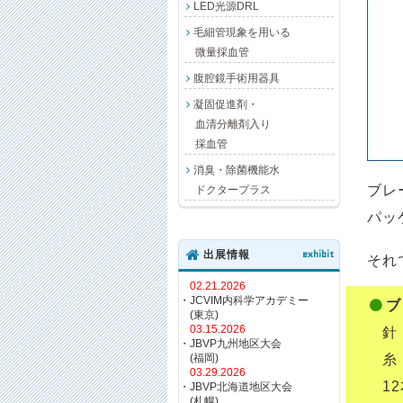
LED光源DRL
毛細管現象を用いる
微量採血管
腹腔鏡手術用器具
凝固促進剤・
血清分離剤入り
採血管
消臭・除菌機能水
ブレ
ドクタープラス
パッ
出展情報
exhibit
それ
02.21.2026
・JCVIM内科学アカデミー
ブ
(東京)
03.15.2026
針：
・JBVP九州地区大会
(福岡)
糸：
03.29.2026
12本
・JBVP北海道地区大会
(札幌)