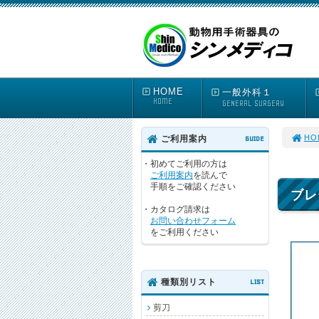
HOME
一般外科１
HOME
GENERAL SURGERY
HO
ご利用案内
GUIDE
・初めてご利用の方は
ご利用案内
を読んで
手順をご確認ください
ブレ
・カタログ請求は
お問い合わせフォーム
をご利用ください
種類別リスト
LIST
剪刀