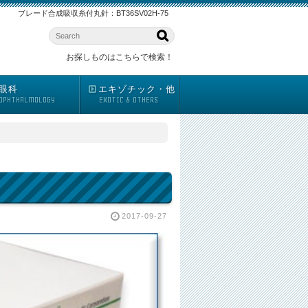
ブレード合成吸収糸付丸針：BT36SV02H-75
お探しものはこちらで検索！
眼科
エキゾチック・他
OPHTHALMOLOGY
EXOTIC & OTHERS
2017-09-27