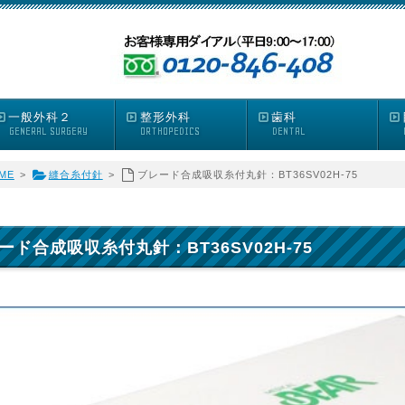
一般外科２
整形外科
歯科
GENERAL SURGERY
ORTHOPEDICS
DENTAL
ME
>
縫合糸付針
>
ブレード合成吸収糸付丸針：BT36SV02H-75
ード合成吸収糸付丸針：BT36SV02H-75