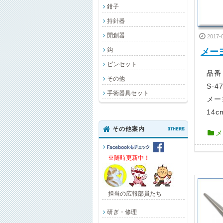
鉗子
持針器
開創器
2017-
鈎
メー
ピンセット
品番 
その他
S-4
手術器具セット
メー
14
その他案内
OTHERS
メ
※随時更新中！
担当の広報部員たち
研ぎ・修理