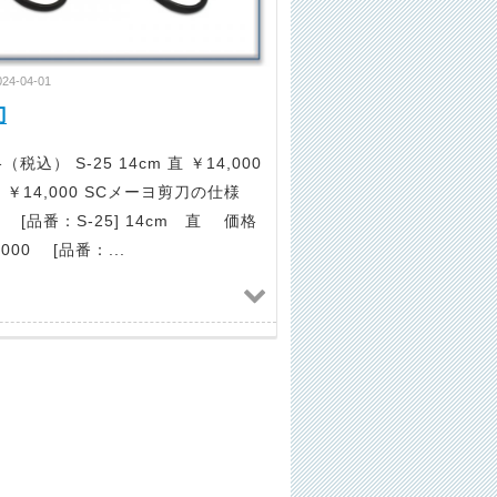
024-04-01
刀
税込） S-25 14cm 直 ￥14,000
 反 ￥14,000 SCメーヨ剪刀の仕様
 [品番：S-25] 14cm 直 価格
000 [品番：...