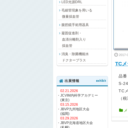
LED光源DRL
毛細管現象を用いる
微量採血管
腹腔鏡手術用器具
凝固促進剤・
血清分離剤入り
採血管
消臭・除菌機能水
2017-
ドクタープラス
TC
品番 
出展情報
exhibit
S-2
TC
02.21.2026
・JCVIM内科学アカデミー
（税
(東京)
03.15.2026
・JBVP九州地区大会
メ
(福岡)
03.29.2026
・JBVP北海道地区大会
(札幌)