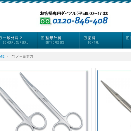
一般外科２
整形外科
歯科
GENERAL SURGERY
ORTHOPEDICS
DENTAL
ME
>
メーヨ剪刀