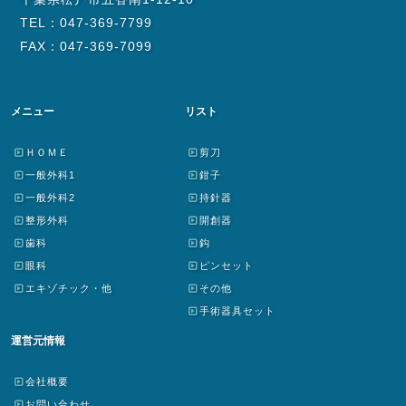
TEL：047-369-7799
FAX：047-369-7099
メニュー
リスト
ＨＯＭＥ
剪刀
一般外科1
鉗子
一般外科2
持針器
整形外科
開創器
歯科
鈎
眼科
ピンセット
エキゾチック・他
その他
手術器具セット
運営元情報
会社概要
お問い合わせ