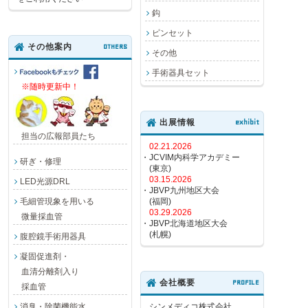
鈎
ピンセット
その他案内
OTHERS
その他
手術器具セット
※随時更新中！
出展情報
exhibit
担当の広報部員たち
02.21.2026
・JCVIM内科学アカデミー
研ぎ・修理
(東京)
03.15.2026
LED光源DRL
・JBVP九州地区大会
毛細管現象を用いる
(福岡)
03.29.2026
微量採血管
・JBVP北海道地区大会
(札幌)
腹腔鏡手術用器具
凝固促進剤・
血清分離剤入り
会社概要
PROFILE
採血管
消臭・除菌機能水
シンメディコ株式会社