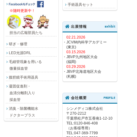
手術器具セット
※随時更新中！
出展情報
exhibit
担当の広報部員たち
02.21.2026
・JCVIM内科学アカデミー
研ぎ・修理
(東京)
03.15.2026
LED光源DRL
・JBVP九州地区大会
毛細管現象を用いる
(福岡)
03.29.2026
微量採血管
・JBVP北海道地区大会
(札幌)
腹腔鏡手術用器具
凝固促進剤・
血清分離剤入り
会社概要
PROFILE
採血管
消臭・除菌機能水
シンメディコ株式会社
〒270-2212
ドクタープラス
千葉県松戸市五香南1-12-10
TEL:0120-846-408
（お客様専用）
TEL:047-369-7799