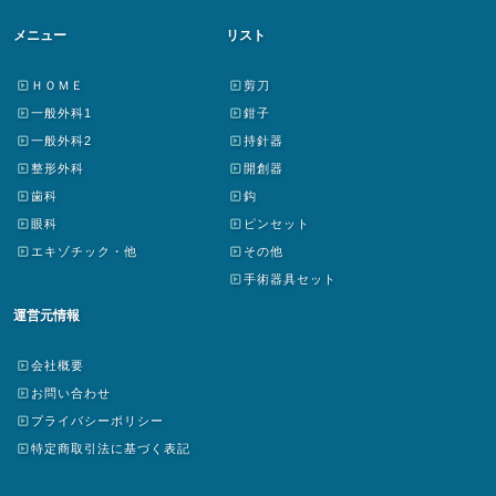
メニュー
リスト
ＨＯＭＥ
剪刀
一般外科1
鉗子
一般外科2
持針器
整形外科
開創器
歯科
鈎
眼科
ピンセット
エキゾチック・他
その他
手術器具セット
運営元情報
会社概要
お問い合わせ
プライバシーポリシー
特定商取引法に基づく表記