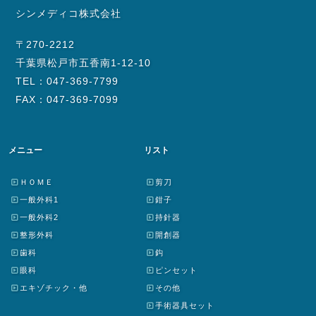
シンメディコ株式会社
〒270-2212
千葉県松戸市五香南1-12-10
TEL：047-369-7799
FAX：047-369-7099
メニュー
リスト
ＨＯＭＥ
剪刀
一般外科1
鉗子
一般外科2
持針器
整形外科
開創器
歯科
鈎
眼科
ピンセット
エキゾチック・他
その他
手術器具セット