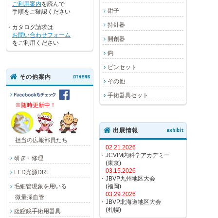
ご利用案内
を読んで
鉗子
手順をご確認ください
持針器
・カタログ請求は
お問い合わせフォーム
開創器
をご利用ください
鈎
ピンセット
その他案内
OTHERS
その他
手術器具セット
※随時更新中！
出展情報
exhibit
担当の広報部員たち
02.21.2026
・JCVIM内科学アカデミー
研ぎ・修理
(東京)
03.15.2026
LED光源DRL
・JBVP九州地区大会
毛細管現象を用いる
(福岡)
03.29.2026
微量採血管
・JBVP北海道地区大会
(札幌)
腹腔鏡手術用器具