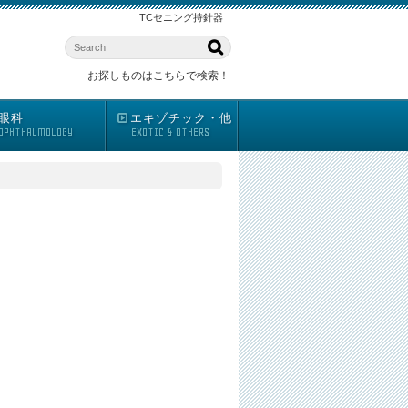
TCセニング持針器
お探しものはこちらで検索！
眼科
エキゾチック・他
OPHTHALMOLOGY
EXOTIC & OTHERS