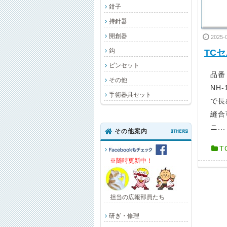
鉗子
持針器
開創器
2025-
鈎
TC
ピンセット
品番 
その他
NH-
手術器具セット
で長
縫合
ニ...
その他案内
OTHERS
T
※随時更新中！
担当の広報部員たち
研ぎ・修理