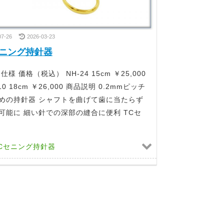
07-26
2026-03-23
セニング持針器
仕様 価格（税込） NH-24 15cm ￥25,000
10 18cm ￥26,000 商品説明 0.2mmピッチ
めの持針器 シャフトを曲げて歯に当たらず
可能に 細い針での深部の縫合に便利 TCセ
Cセニング持針器