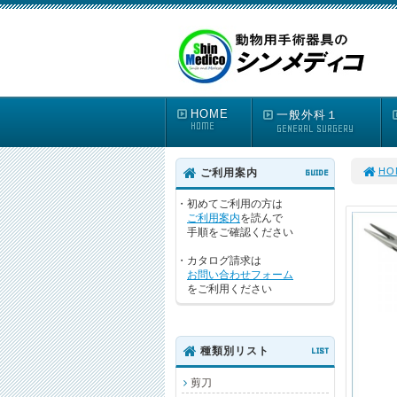
HOME
一般外科１
HOME
GENERAL SURGERY
HO
ご利用案内
GUIDE
・初めてご利用の方は
ご利用案内
を読んで
手順をご確認ください
・カタログ請求は
お問い合わせフォーム
をご利用ください
種類別リスト
LIST
剪刀