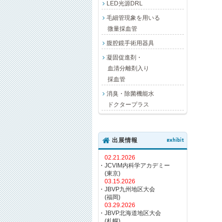
LED光源DRL
毛細管現象を用いる
微量採血管
腹腔鏡手術用器具
凝固促進剤・
血清分離剤入り
採血管
消臭・除菌機能水
ドクタープラス
出展情報
exhibit
02.21.2026
・JCVIM内科学アカデミー
(東京)
03.15.2026
・JBVP九州地区大会
(福岡)
03.29.2026
・JBVP北海道地区大会
(札幌)