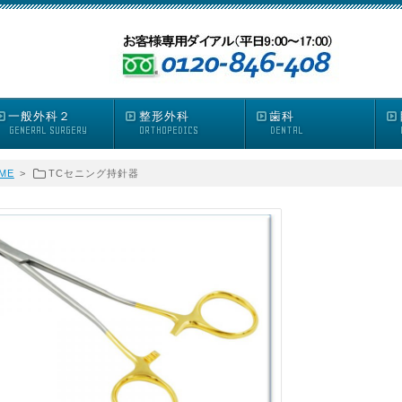
一般外科２
整形外科
歯科
GENERAL SURGERY
ORTHOPEDICS
DENTAL
ME
>
TCセニング持針器