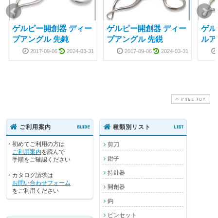
ゲルピー開創器 ディー
ゲルピー開創器 ディー
ゲル
プアングル 先鈍
プアングル 先鋭
ルア
2017-09-06
2024-03-31
2017-09-06
2024-03-31
PAGE TOP
ご利用案内
GUIDE
種類別リスト
LIST
・初めてご利用の方は
剪刀
ご利用案内
を読んで
鉗子
手順をご確認ください
持針器
・カタログ請求は
お問い合わせフォーム
開創器
をご利用ください
鈎
ピンセット