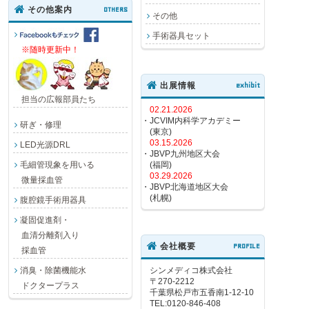
その他案内
OTHERS
その他
手術器具セット
※随時更新中！
出展情報
exhibit
担当の広報部員たち
02.21.2026
・JCVIM内科学アカデミー
研ぎ・修理
(東京)
03.15.2026
LED光源DRL
・JBVP九州地区大会
毛細管現象を用いる
(福岡)
03.29.2026
微量採血管
・JBVP北海道地区大会
(札幌)
腹腔鏡手術用器具
凝固促進剤・
血清分離剤入り
会社概要
PROFILE
採血管
消臭・除菌機能水
シンメディコ株式会社
〒270-2212
ドクタープラス
千葉県松戸市五香南1-12-10
TEL:0120-846-408