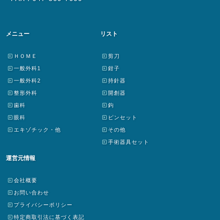
メニュー
リスト
ＨＯＭＥ
剪刀
一般外科1
鉗子
一般外科2
持針器
整形外科
開創器
歯科
鈎
眼科
ピンセット
エキゾチック・他
その他
手術器具セット
運営元情報
会社概要
お問い合わせ
プライバシーポリシー
特定商取引法に基づく表記