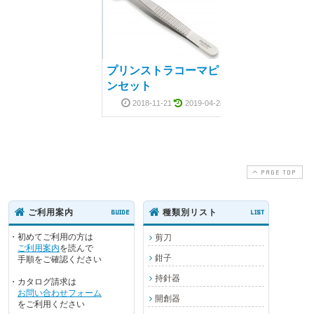
ンストラコーマピ
プリンストラコーマピ
ット
ンセット
2018-11-21
2019-04-28
2018-11-21
2019-04-28
PAGE TOP
ンストラコーマピ
ご利用案内
GUIDE
種類別リスト
LIST
ット
・初めてご利用の方は
剪刀
2018-11-21
2019-04-28
ご利用案内
を読んで
鉗子
手順をご確認ください
持針器
・カタログ請求は
お問い合わせフォーム
開創器
をご利用ください