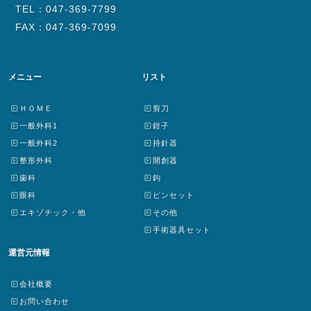
TEL：047-369-7799
FAX：047-369-7099
メニュー
リスト
ＨＯＭＥ
剪刀
一般外科1
鉗子
一般外科2
持針器
整形外科
開創器
歯科
鈎
眼科
ピンセット
エキゾチック・他
その他
手術器具セット
運営元情報
会社概要
お問い合わせ