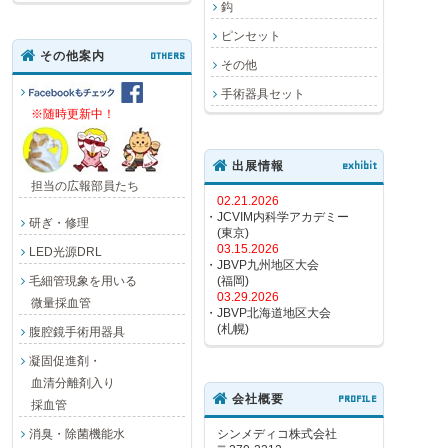
鈎
ピンセット
その他案内
OTHERS
その他
手術器具セット
※随時更新中！
出展情報
exhibit
担当の広報部員たち
02.21.2026
・JCVIM内科学アカデミー
研ぎ・修理
(東京)
03.15.2026
LED光源DRL
・JBVP九州地区大会
毛細管現象を用いる
(福岡)
03.29.2026
微量採血管
・JBVP北海道地区大会
(札幌)
腹腔鏡手術用器具
凝固促進剤・
血清分離剤入り
会社概要
PROFILE
採血管
消臭・除菌機能水
シンメディコ株式会社