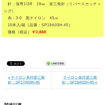
針：強弯1/2R 19㎜ 逆三角針（リバースカッティ
ング）
糸：3-0 黒ナイロン 45㎝
10本入/箱［品番：SP19A03H-45］
価格（税込）
￥3,888
« ナイロン糸付逆三角
ナイロン糸付逆三角
針：SP17A03H-45
針：SP19A02H-45 »
関連記事