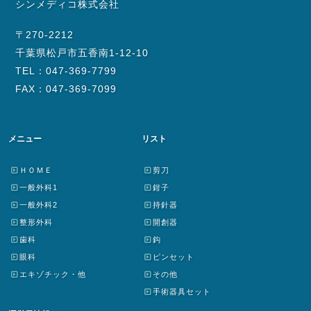
シンメディコ株式会社
〒270-2212
千葉県松戸市五香南1-12-10
TEL：047-369-7799
FAX：047-369-7099
メニュー
リスト
ＨＯＭＥ
剪刀
一般外科1
鉗子
一般外科2
持針器
整形外科
開創器
歯科
鈎
眼科
ピンセット
エキゾチック・他
その他
手術器具セット