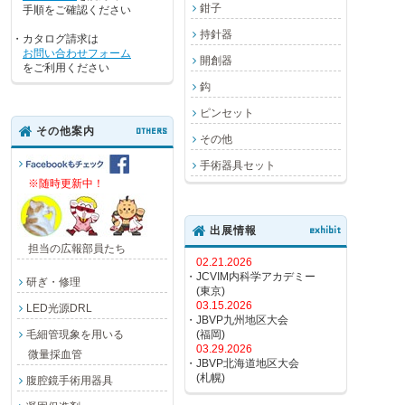
鉗子
手順をご確認ください
持針器
・カタログ請求は
お問い合わせフォーム
開創器
をご利用ください
鈎
ピンセット
その他案内
OTHERS
その他
手術器具セット
※随時更新中！
出展情報
exhibit
担当の広報部員たち
02.21.2026
・JCVIM内科学アカデミー
研ぎ・修理
(東京)
03.15.2026
LED光源DRL
・JBVP九州地区大会
毛細管現象を用いる
(福岡)
03.29.2026
微量採血管
・JBVP北海道地区大会
(札幌)
腹腔鏡手術用器具