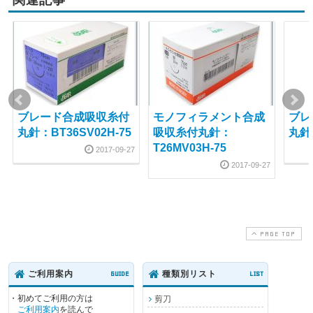
ブレード合成吸収糸付
モノフィラメント合成
ブレ
丸針：BT36SV02H-75
吸収糸付丸針：
丸針：
T26MV03H-75
2017-09-27
2017-09-27
PAGE TOP
ご利用案内
GUIDE
種類別リスト
LIST
・初めてご利用の方は
剪刀
ご利用案内
を読んで